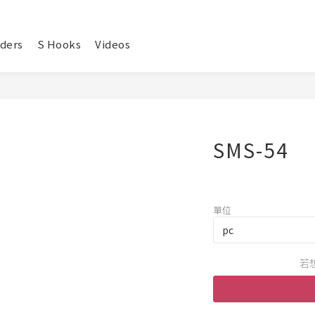
ders
S Hooks
Videos
SMS-54
單位
若