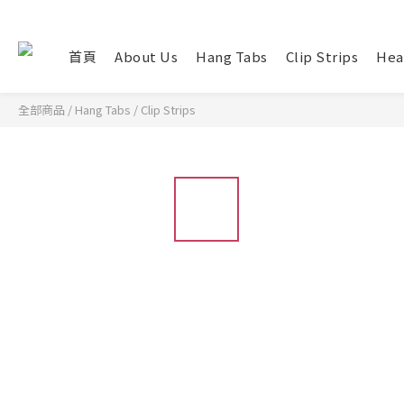
首頁
About Us
Hang Tabs
Clip Strips
Hea
全部商品
/
Hang Tabs
/
Clip Strips