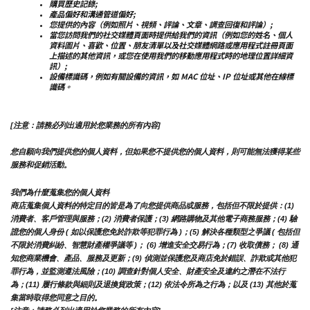
購買歷史記錄;
產品偏好和溝通管道偏好;
您提供的內容（例如照片、視頻、評論、文章、調查回復和評論）;
當您訪問我們的社交媒體頁面時提供給我們的資訊（例如您的姓名、個人
資料圖片、喜歡、位置、朋友清單以及社交媒體網路或應用程式註冊頁面
上描述的其他資訊，或您在使用我們的移動應用程式時的地理位置詳細資
訊）;
設備標識碼，例如有關設備的資訊，如 MAC 位址、IP 位址或其他在線標
識碼。
[注意：請務必列出適用於您業務的所有內容]
您自願向我們提供您的個人資料，但如果您不提供您的個人資料，則可能無法獲得某些
服務和促銷活動。
我們為什麼蒐集您的個人資料
商店蒐集個人資料的特定目的皆是為了向您提供商品或服務，包括但不限於提供：(1) 
消費者、客戶管理與服務；(2) 消費者保護；(3) 網路購物及其他電子商務服務；(4) 驗
證您的個人身份 ( 如以保護您免於詐欺等犯罪行為 )；(5) 解決各種類型之爭議 ( 包括但
不限於消費糾紛、智慧財產權爭議等 )； (6) 增進安全交易行為；(7) 收取債務； (8) 通
知您商業機會、產品、服務及更新；(9) 偵測並保護您及商店免於錯誤、詐欺或其他犯
罪行為，並監測遵法風險；(10) 調查針對個人安全、財產安全及違約之潛在不法行
為；(11) 履行條款與細則及退換貨政策；(12) 依法令所為之行為；以及 (13) 其他於蒐
集當時取得您同意之目的。